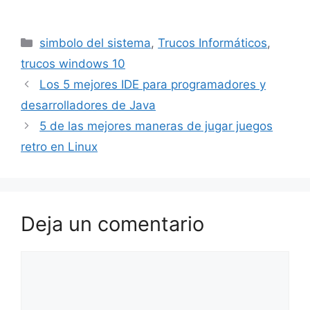
Categorías
simbolo del sistema
,
Trucos Informáticos
,
trucos windows 10
Los 5 mejores IDE para programadores y
desarrolladores de Java
5 de las mejores maneras de jugar juegos
retro en Linux
Deja un comentario
Comentario