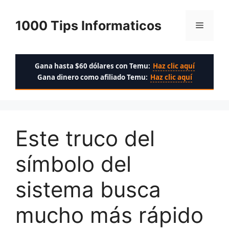
Saltar
al
1000 Tips Informaticos
Menú
contenido
Gana hasta $60 dólares con Temu:
Haz clic aquí
Gana dinero como afiliado Temu:
Haz clic aquí
Este truco del
símbolo del
sistema busca
mucho más rápido