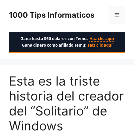
Saltar
al
1000 Tips Informaticos
Menú
contenido
Gana hasta $60 dólares con Temu:
Haz clic aquí
Gana dinero como afiliado Temu:
Haz clic aquí
Esta es la triste
historia del creador
del “Solitario” de
Windows