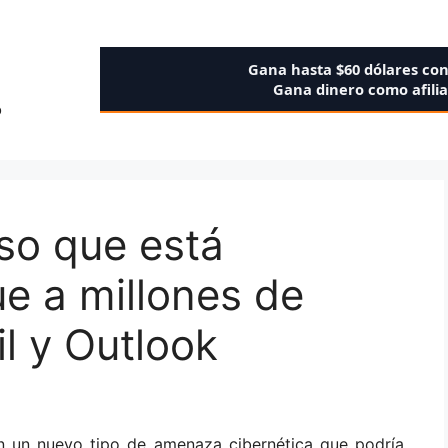
Gana hasta $60 dólares co
Gana dinero como afili
o
oso que está
e a millones de
l y Outlook
n un nuevo tipo de amenaza cibernética que podría