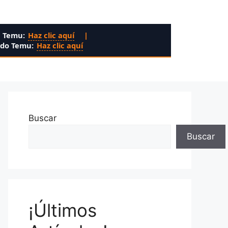
n Temu:
Haz clic aquí
|
ado Temu:
Haz clic aquí
Buscar
Buscar
¡Últimos