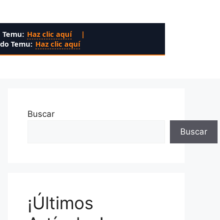
n Temu:
Haz clic aquí
|
ado Temu:
Haz clic aquí
Buscar
Buscar
¡Últimos