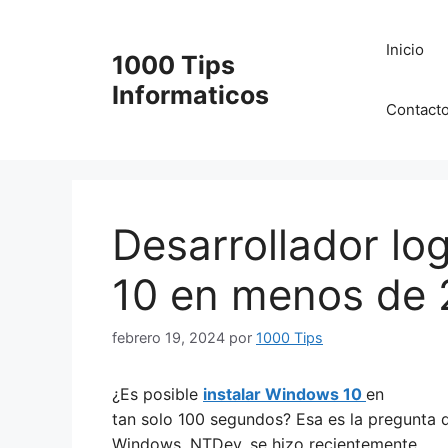
Saltar
al
Inicio
1000 Tips
contenido
Informaticos
Contact
Desarrollador lo
10 en menos de 
febrero 19, 2024
por
1000 Tips
¿Es posible
instalar Windows 10
en
tan solo 100 segundos? Esa es la pregunta q
Windows, NTDev, se hizo recientemente.