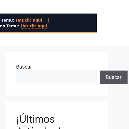
n Temu:
Haz clic aquí
|
ado Temu:
Haz clic aquí
Buscar
Buscar
¡Últimos