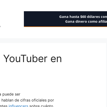
Gana hasta $60 dólares co
Gana dinero como afili
o
 YouTuber en
a puede ser
 hablan de cifras oficiales por
entes
influencers
sobre cuánto