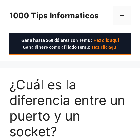
Saltar
al
1000 Tips Informaticos
Menú
contenido
Gana hasta $60 dólares con Temu:
Haz clic aquí
Gana dinero como afiliado Temu:
Haz clic aquí
¿Cuál es la
diferencia entre un
puerto y un
socket?