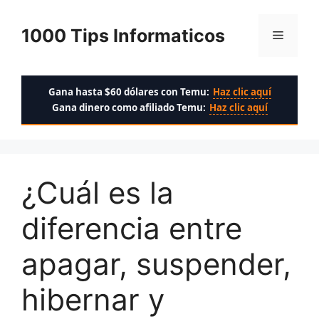
Saltar
al
1000 Tips Informaticos
Menú
contenido
Gana hasta $60 dólares con Temu:
Haz clic aquí
Gana dinero como afiliado Temu:
Haz clic aquí
¿Cuál es la
diferencia entre
apagar, suspender,
hibernar y