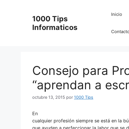
Saltar
al
Inicio
1000 Tips
contenido
Informaticos
Contact
Consejo para Pr
“aprendan a escr
octubre 13, 2015
por
1000 Tips
En
cualquier profesión siempre se está en la b
que ayuden a perfeccionar la labor que se 