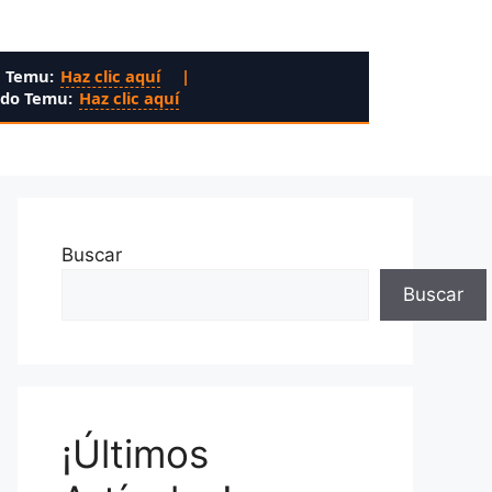
n Temu:
Haz clic aquí
|
ado Temu:
Haz clic aquí
Buscar
Buscar
¡Últimos