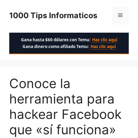
Saltar
al
1000 Tips Informaticos
Menú
contenido
Gana hasta $60 dólares con Temu:
Haz clic aquí
Gana dinero como afiliado Temu:
Haz clic aquí
Conoce la
herramienta para
hackear Facebook
que «sí funciona»