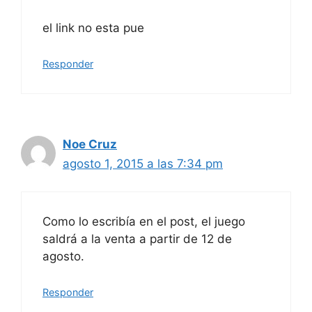
el link no esta pue
Responder
Noe Cruz
agosto 1, 2015 a las 7:34 pm
Como lo escribía en el post, el juego
saldrá a la venta a partir de 12 de
agosto.
Responder