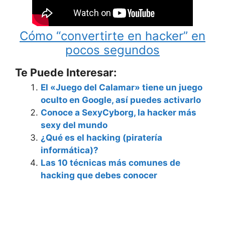
Cómo “convertirte en hacker” en
pocos segundos
Te Puede Interesar:
El «Juego del Calamar» tiene un juego
oculto en Google, así puedes activarlo
Conoce a SexyCyborg, la hacker más
sexy del mundo
¿Qué es el hacking (piratería
informática)?
Las 10 técnicas más comunes de
hacking que debes conocer