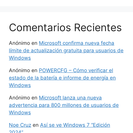
Comentarios Recientes
Anónimo
en
Microsoft confirma nueva fecha
límite de actualización gratuita para usuarios de
Windows
Anónimo
en
POWERCFG – Cómo verificar el
estado de la batería e informe de energía en
Windows
Anónimo
en
Microsoft lanza una nueva
advertencia para 800 millones de usuarios de
Windows
Noe Cruz
en
Así se ve Windows 7 “Edición
2024”