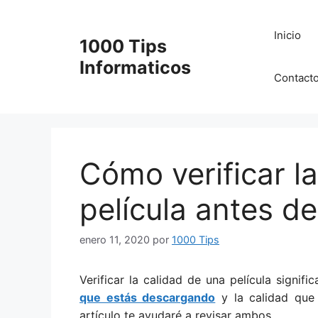
Saltar
al
Inicio
1000 Tips
contenido
Informaticos
Contact
Cómo verificar l
película antes d
enero 11, 2020
por
1000 Tips
Verificar la calidad de una película signifi
que estás descargando
y la calidad que l
artículo te ayudaré a revisar ambos.