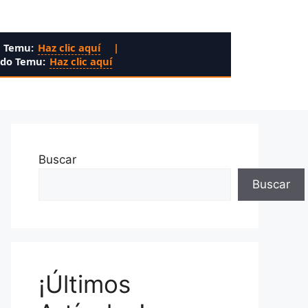
n Temu:
Haz clic aquí
|
ado Temu:
Haz clic aquí
Buscar
Buscar
¡Últimos