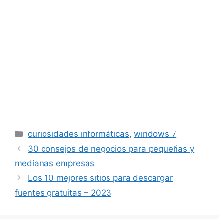
Categorías
curiosidades informáticas
,
windows 7
30 consejos de negocios para pequeñas y
medianas empresas
Los 10 mejores sitios para descargar
fuentes gratuitas – 2023