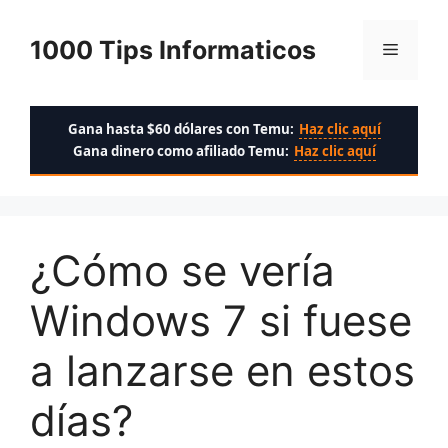
Saltar
al
1000 Tips Informaticos
Menú
contenido
Gana hasta $60 dólares con Temu:
Haz clic aquí
Gana dinero como afiliado Temu:
Haz clic aquí
¿Cómo se vería
Windows 7 si fuese
a lanzarse en estos
días?