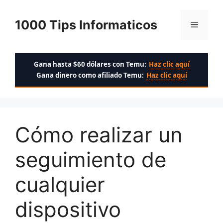
Saltar
al
1000 Tips Informaticos
Menú
contenido
Gana hasta $60 dólares con Temu:
Haz clic aquí
Gana dinero como afiliado Temu:
Haz clic aquí
Cómo realizar un
seguimiento de
cualquier
dispositivo