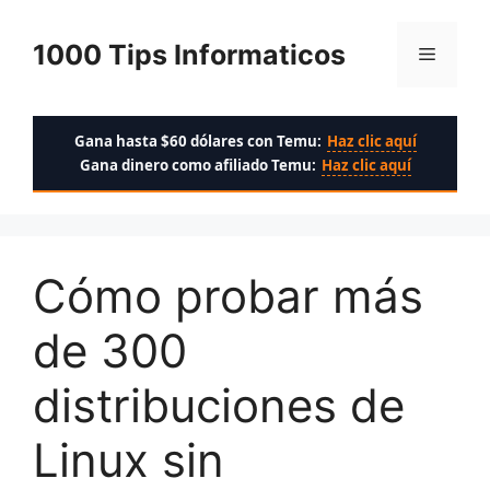
Saltar
al
1000 Tips Informaticos
Menú
contenido
Gana hasta $60 dólares con Temu:
Haz clic aquí
Gana dinero como afiliado Temu:
Haz clic aquí
Cómo probar más
de 300
distribuciones de
Linux sin