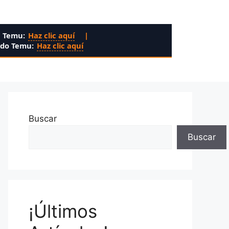
n Temu:
Haz clic aquí
|
ado Temu:
Haz clic aquí
Buscar
Buscar
¡Últimos