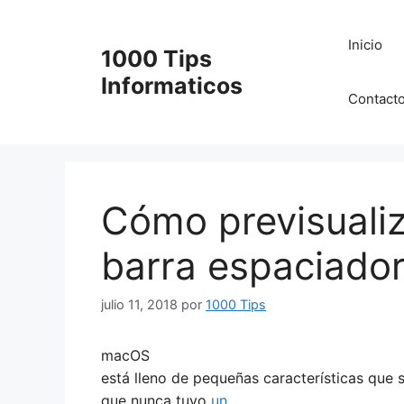
Saltar
al
Inicio
1000 Tips
contenido
Informaticos
Contact
Cómo previsualiz
barra espaciado
julio 11, 2018
por
1000 Tips
macOS
está lleno de pequeñas características que 
que nunca tuvo
un