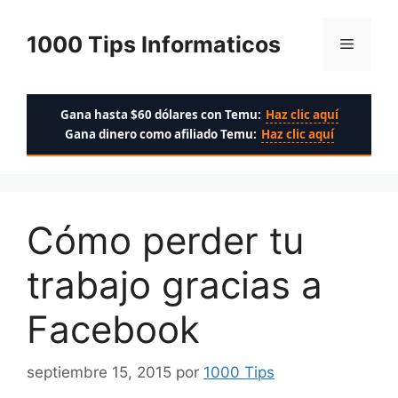
Saltar
al
1000 Tips Informaticos
Menú
contenido
Gana hasta $60 dólares con Temu:
Haz clic aquí
Gana dinero como afiliado Temu:
Haz clic aquí
Cómo perder tu
trabajo gracias a
Facebook
septiembre 15, 2015
por
1000 Tips