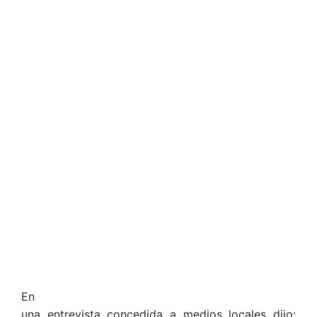
En
una entrevista concedida a medios locales dijo: