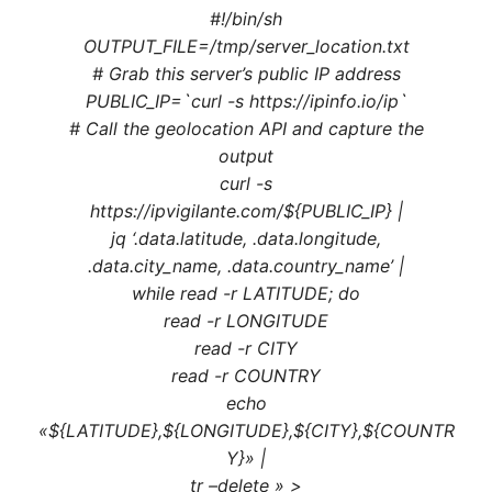
#!/bin/sh
OUTPUT_FILE=/tmp/server_location.txt
# Grab this server’s public IP address
PUBLIC_IP=`curl -s https://ipinfo.io/ip`
# Call the geolocation API and capture the
output
curl -s
https://ipvigilante.com/${PUBLIC_IP} |
jq ‘.data.latitude, .data.longitude,
.data.city_name, .data.country_name’ |
while read -r LATITUDE; do
read -r LONGITUDE
read -r CITY
read -r COUNTRY
echo
«${LATITUDE},${LONGITUDE},${CITY},${COUNTR
Y}» |
tr –delete » >