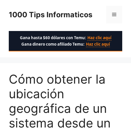
Saltar
al
1000 Tips Informaticos
Menú
contenido
Gana hasta $60 dólares con Temu:
Haz clic aquí
Gana dinero como afiliado Temu:
Haz clic aquí
Cómo obtener la
ubicación
geográfica de un
sistema desde un