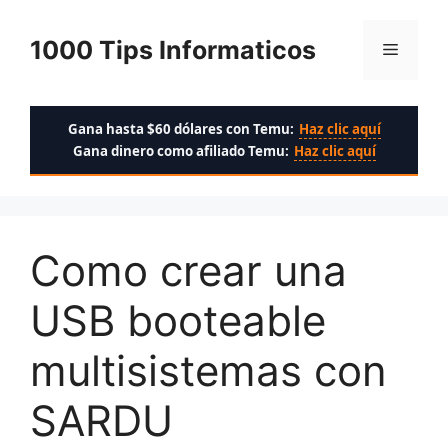
Saltar
al
1000 Tips Informaticos
Menú
contenido
Gana hasta $60 dólares con Temu:
Haz clic aquí
Gana dinero como afiliado Temu:
Haz clic aquí
Como crear una
USB booteable
multisistemas con
SARDU