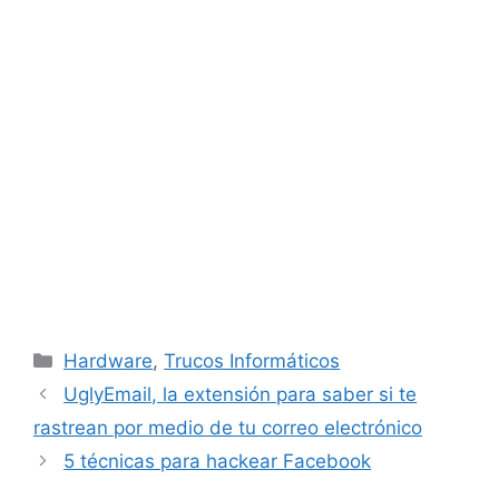
Categorías
Hardware
,
Trucos Informáticos
UglyEmail, la extensión para saber si te
rastrean por medio de tu correo electrónico
5 técnicas para hackear Facebook