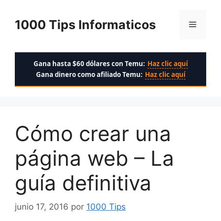
Saltar
al
1000 Tips Informaticos
Menú
contenido
Gana hasta $60 dólares con Temu:
Haz clic aquí
Gana dinero como afiliado Temu:
Haz clic aquí
Cómo crear una
página web – La
guía definitiva
junio 17, 2016
por
1000 Tips