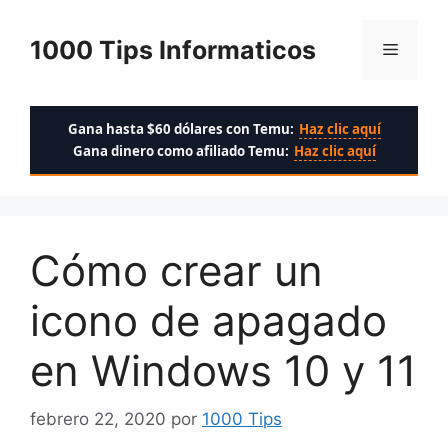
Saltar
al
1000 Tips Informaticos
Menú
contenido
Gana hasta $60 dólares con Temu:
Haz clic aquí
Gana dinero como afiliado Temu:
Haz clic aquí
Cómo crear un
icono de apagado
en Windows 10 y 11
febrero 22, 2020
por
1000 Tips