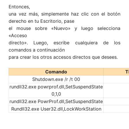
Entonces,
una vez más, simplemente haz clic con el botón
derecho en tu Escritorio, pase
el mouse sobre «Nuevo» y luego selecciona
«Acceso
directo». Luego, escribe cualquiera de los
comandos a continuación
para crear los otros accesos directos que desees.
Comando
T
Shutdown.exe /r /t 00
rundll32.exe powrprof.dll,SetSuspendState
0,1,0
rundll32.exe PowrProf.dll,SetSuspendState
Rundll32.exe User32.dll,LockWorkStation