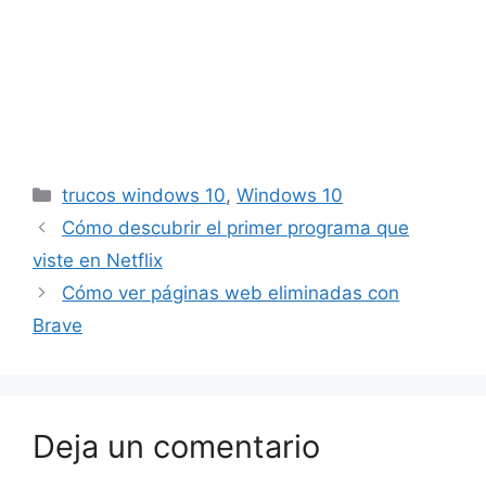
Categorías
trucos windows 10
,
Windows 10
Cómo descubrir el primer programa que
viste en Netflix
Cómo ver páginas web eliminadas con
Brave
Deja un comentario