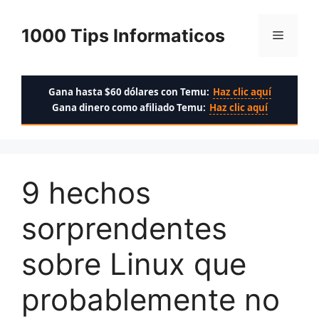
Saltar
al
1000 Tips Informaticos
Menú
contenido
Gana hasta $60 dólares con Temu:
Haz clic aquí
Gana dinero como afiliado Temu:
Haz clic aquí
9 hechos
sorprendentes
sobre Linux que
probablemente no