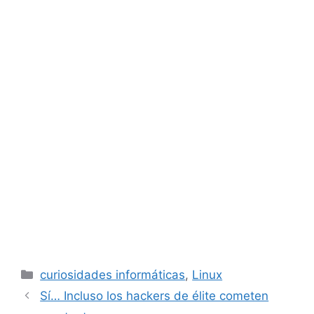
Categorías
curiosidades informáticas
,
Linux
Sí… Incluso los hackers de élite cometen