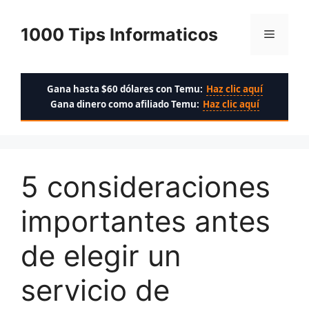
Saltar
al
1000 Tips Informaticos
Menú
contenido
Gana hasta $60 dólares con Temu:
Haz clic aquí
Gana dinero como afiliado Temu:
Haz clic aquí
5 consideraciones
importantes antes
de elegir un
servicio de