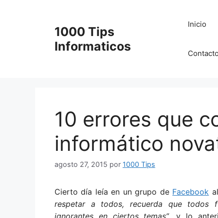
Saltar
al
Inicio
1000 Tips
contenido
Informaticos
Contact
10 errores que 
informático nova
agosto 27, 2015
por
1000 Tips
Cierto día leía en un grupo de
Facebook
al
respetar a todos, recuerda que todos 
ignorantes en ciertos temas”
, y lo ante