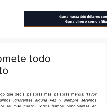
Gana hasta $60 dólares co
Gana dinero como afili
o
comete todo
to
go que decía, palabras más, palabras menos:
“favor
fuimos ignorantes alguna vez y siempre seremos
rior es muy cierto. Todos fuimos principiantes en