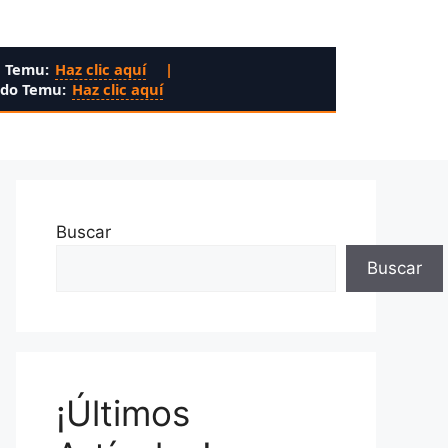
n Temu:
Haz clic aquí
|
ado Temu:
Haz clic aquí
Buscar
Buscar
¡Últimos