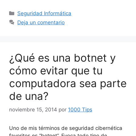
Categorías
Seguridad Informática
Deja un comentario
¿Qué es una botnet y
cómo evitar que tu
computadora sea parte
de una?
noviembre 15, 2014
por
1000 Tips
Uno de mis términos de seguridad cibernética
favoritos es “botnet”. Evoca todo tipo de