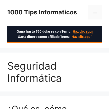
Saltar
al
1000 Tips Informaticos
Menú
contenido
Gana hasta $60 dólares con Temu:
Haz clic aquí
Gana dinero como afiliado Temu:
Haz clic aquí
Seguridad
Informática
¿Qué es, cómo