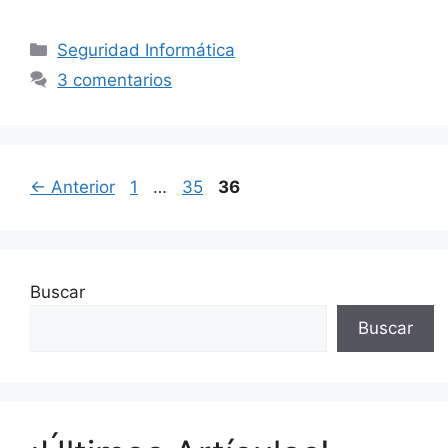
Categorías
Seguridad Informática
3 comentarios
Página
Página
Página
←
Anterior
1
…
35
36
Buscar
Buscar